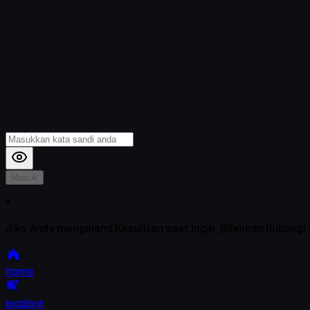
Masuk
*
Jika Anda mengalami Kesulitan saat login, Silahkan hubungi
home
explore