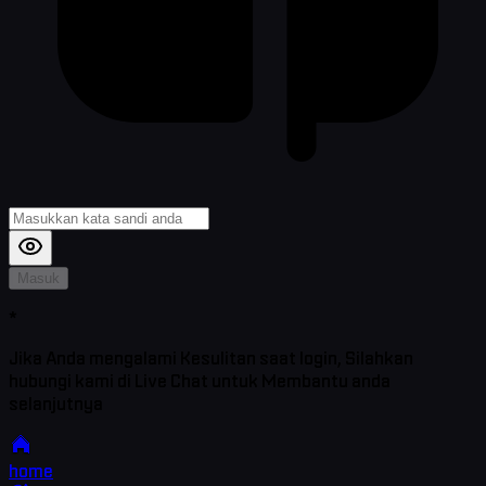
Masuk
*
Jika Anda mengalami Kesulitan saat login, Silahkan
hubungi kami di Live Chat untuk Membantu anda
selanjutnya
home