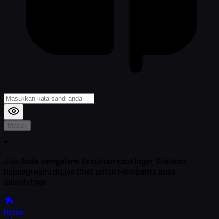
Masuk
*
Jika Anda mengalami Kesulitan saat login, Silahkan
hubungi kami di Live Chat untuk Membantu anda
selanjutnya
home