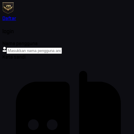
Daftar
login
Nama pengguna
Kata sandi