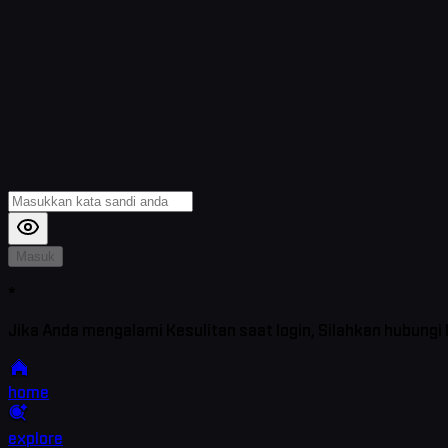
Masuk
*
Jika Anda mengalami Kesulitan saat login, Silahkan hubungi
home
explore