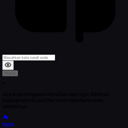
Masuk
*
Jika Anda mengalami Kesulitan saat login, Silahkan
hubungi kami di Live Chat untuk Membantu anda
selanjutnya
home