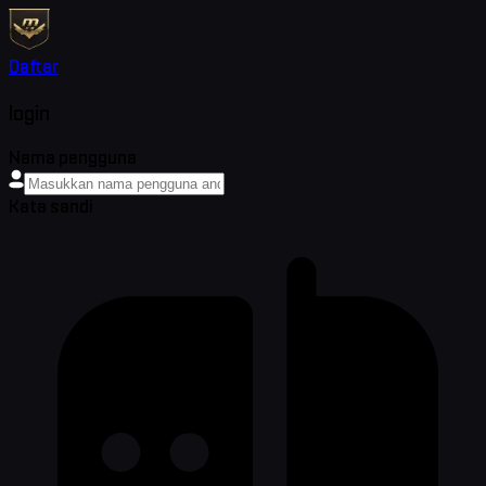
Daftar
login
Nama pengguna
Kata sandi