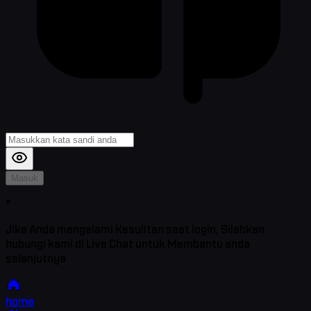
Masuk
*
Jika Anda mengalami Kesulitan saat login, Silahkan
hubungi kami di Live Chat untuk Membantu anda
selanjutnya
home