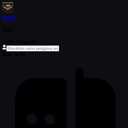
Daftar
login
Nama pengguna
Kata sandi