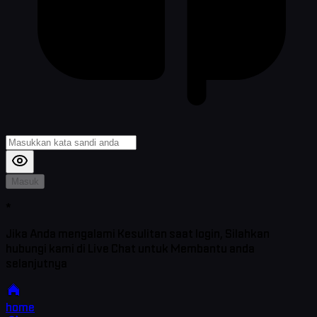
Masuk
*
Jika Anda mengalami Kesulitan saat login, Silahkan
hubungi kami di Live Chat untuk Membantu anda
selanjutnya
home