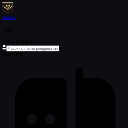
Daftar
login
Nama pengguna
Kata sandi