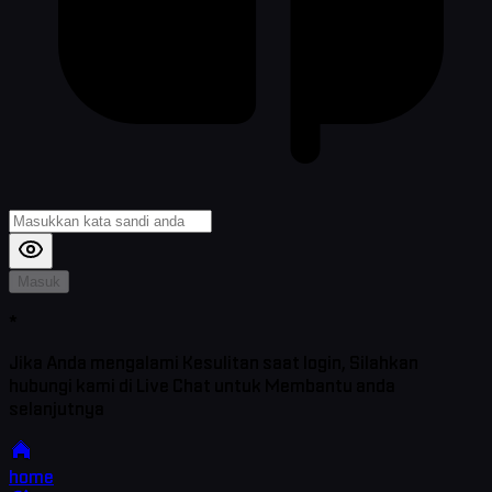
Masuk
*
Jika Anda mengalami Kesulitan saat login, Silahkan
hubungi kami di Live Chat untuk Membantu anda
selanjutnya
home