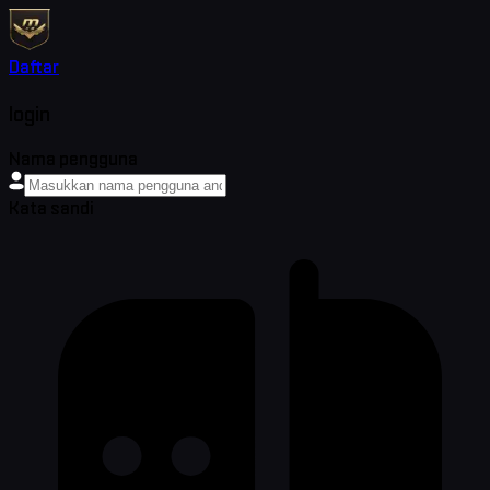
Daftar
login
Nama pengguna
Kata sandi