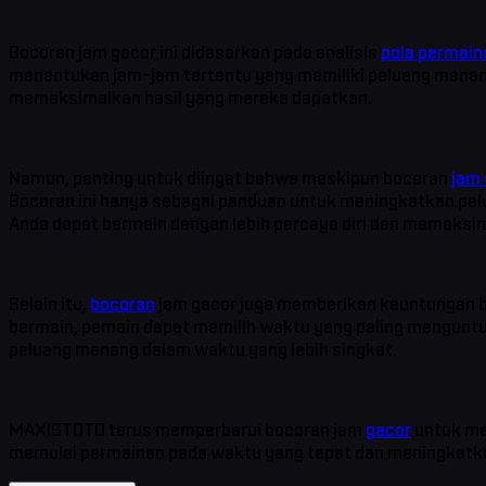
Bocoran jam gacor ini didasarkan pada analisis
pola permain
menentukan jam-jam tertentu yang memiliki peluang menang 
memaksimalkan hasil yang mereka dapatkan.
Namun, penting untuk diingat bahwa meskipun bocoran
jam 
Bocoran ini hanya sebagai panduan untuk meningkatkan pelu
Anda dapat bermain dengan lebih percaya diri dan memaksi
Selain itu,
bocoran
jam gacor juga memberikan keuntungan b
bermain, pemain dapat memilih waktu yang paling menguntun
peluang menang dalam waktu yang lebih singkat.
MAXISTOTO terus memperbarui bocoran jam
gacor
untuk me
memulai permainan pada waktu yang tepat dan meningkatk