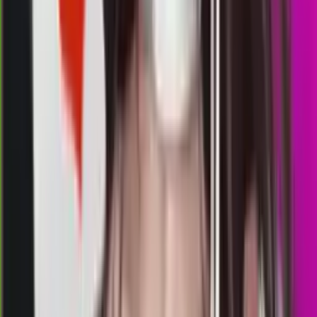
Buka
15.15
15.00
8
9
7
1
LV
3418
liverpool lottery
Minggu, 09 Agu
Buka
15.00