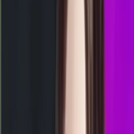
00.00
23.50
1
8
6
2
HKL
662
hongkong lotto
Minggu, 09 Agu
Tutup
23.00