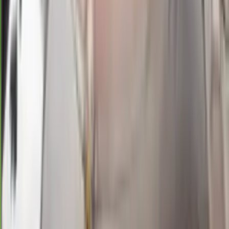
Minggu, 09 Agu
Buka
12.00
11.50
8
1
6
2
SP
1070
shanghai pools pagi
Minggu, 09 Agu
Buka