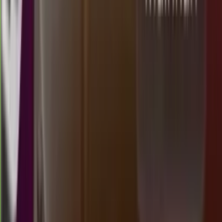
SF
2719
santafe lottery
Minggu, 09 Agu
Buka
06.00
05.50
9
9
2
6
MN
3418