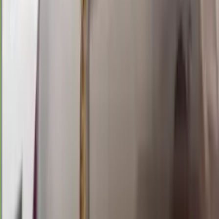
11.15
11.00
0
0
9
6
SZ
3352
shenzhen lottery
Minggu, 09 Agu
Buka
11.00