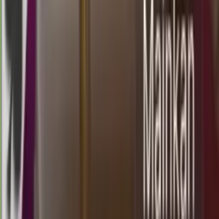
6
2
7
MC
3418
mancitypools
Minggu, 09 Agu
Buka
08.00
07.45
4
8
0
1